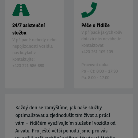
Kontakty
24/7 asistenční
Péče o řidiče
služba
V případě jakýchkoliv
dotazů nás neváhejte
V případě nehody nebo
kontaktovat
nepojízdnosti vozidla
+420 261 109 109
nás kdykoliv
kontaktujte:
Pracovní doba:
+420 221 586 680
Po - Čt: 8:00 - 17:30
Pá: 8:00 - 17:00
E-MAIL DRIVER CARE
Každý den se zamýšlíme, jak naše služby
optimalizovat a zjednodušit tím život a práci
vám – řidičům využívajícím služební vozidlo od
Arvalu. Pro ještě větší pohodlí jsme pro vás