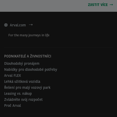
ZJISTIT VÍCE
Arval.com
For the many journeys in life
PODNIKATELÉ A ŽIVNOSTNÍCI
Dlouhodobý pronájem
Nabídky pro dlouhodobé potřeby
Arval FLEX
Lehká užitková vozidla
Řešení pro malý vozový park
Leasing vs. nákup
Zvládněte svůj rozpočet
Proč Arval