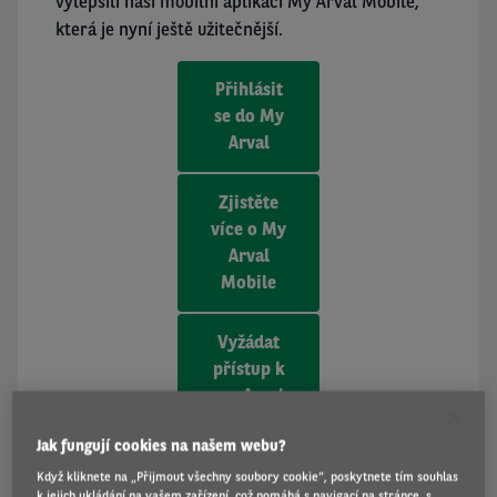
vylepšili naší mobilní aplikaci My Arval Mobile,
která je nyní ještě užitečnější.
Přihlásit
se do My
Arval
Zjistěte
více o My
Arval
Mobile
Vyžádat
přístup k
my Arval
Jak fungují cookies na našem webu?
Když kliknete na „Přijmout všechny soubory cookie“, poskytnete tím souhlas
k jejich ukládání na vašem zařízení, což pomáhá s navigací na stránce, s