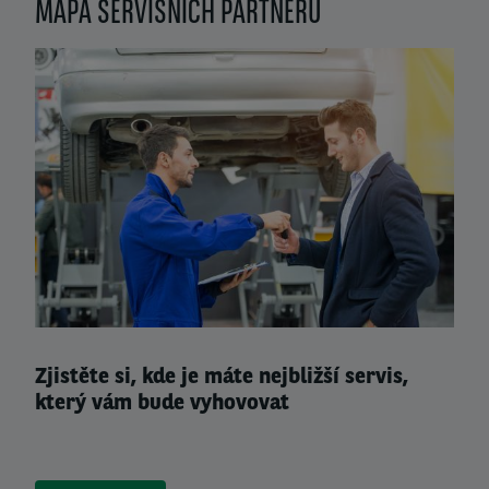
MAPA SERVISNÍCH PARTNERŮ
Left
column
Zjistěte si, kde je máte nejbližší servis,
který vám bude vyhovovat