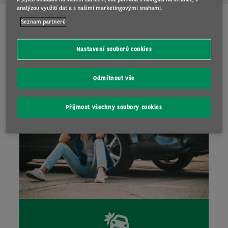
analýzou využití dat a s našimi marketingovými snahami.
Seznam partnerů
SLUŽBY OD ARVALU
Nastavení souborů cookies
Odmítnout vše
Přijmout všechny soubory cookies