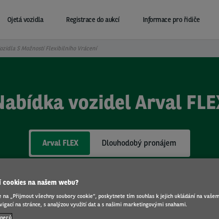
Ojetá vozidla
Registrace do aukcí
Informace pro řidiče
ozidla S Možností Flexibilního Vrácení
Nabídka vozidel Arval FLE
Arval FLEX
Dlouhodobý pronájem
jí cookies na našem webu?
e na „Přijmout všechny soubory cookie“, poskytnete tím souhlas k jejich ukládání na vašem
igací na stránce, s analýzou využití dat a s našimi marketingovými snahami.
tnerů