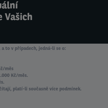
uální
e Vašich
 a to v případech, jedná-li se o:
Kč/měs
2.000 Kč/měs.
s.
ítají, platí-li současně více podmínek.