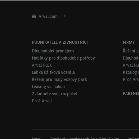
Arval.com
PODNIKATELÉ A ŽIVNOSTNÍCI
FIRMY
Dlouhodobý pronájem
Řešení a
Nabídky pro dlouhodobé potřeby
Dlouhod
Arval FLEX
Arval FL
Lehká užitková vozidla
Katalog 
Řešení pro malý vozový park
Proč Arv
Leasing vs. nákup
PARTNE
Zvládněte svůj rozpočet
Proč Arval
Legal
Poučení o registrech Sdružení Solus
Infor