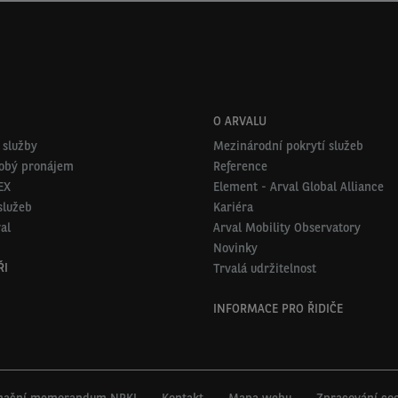
O ARVALU
 služby
Mezinárodní pokrytí služeb
obý pronájem
Reference
EX
Element - Arval Global Alliance
služeb
Kariéra
al
Arval Mobility Observatory
Novinky
ŘI
Trvalá udržitelnost
INFORMACE PRO ŘIDIČE
mační memorandum NRKI
Kontakt
Mapa webu
Zpracování coo