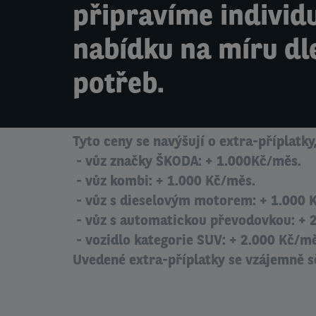
připravíme individ
nabídku na míru dl
potřeb.
Tyto ceny se navýšují o extra-příplatky,
- vůz značky ŠKODA: + 1.000Kč/měs.
- vůz kombi: + 1.000 Kč/měs.
- vůz s dieselovým motorem: + 1.000 
- vůz s automatickou převodovkou: + 
- vozidlo kategorie SUV: + 2.000 Kč/mě
Uvedené extra-příplatky se vzájemně sč