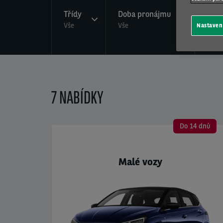
Třídy
Doba pronájmu
Limi
Vše
Vše
kilo
Nastaven
Vše
7 NABÍDKY
Do 14 dnů
Malé vozy