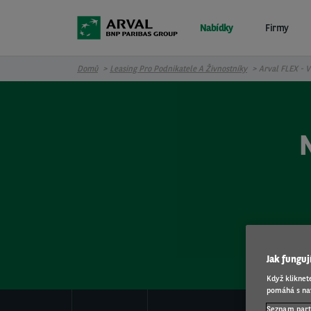
Přejít k hlavnímu obsahu
Nabídky
Firmy
Domů
Leasing Pro Podnikatele A Živnostníky
Arval FLEX - V
Jak fungu
Když kliknet
pomáhá s nav
Seznam par