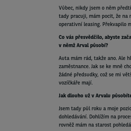
Vůbec, nikdy jsem o něm předtím
tady pracuji, mám pocit, že na
operativní leasing. Překvapilo m
Co vás přesvědčilo, abyste zača
v němž Arval působí?
Auta mám rád, takže ano. Ale hl
zaměstnance. Jak se ke mně ch
žádné předsudky, což se mi větš
vozíčkáře mají.
Jak dlouho už v Arvalu působít
Jsem tady půl roku a moje pozice
dohledávání. Dohlížím na proce
rovněž mám na starost pohledá