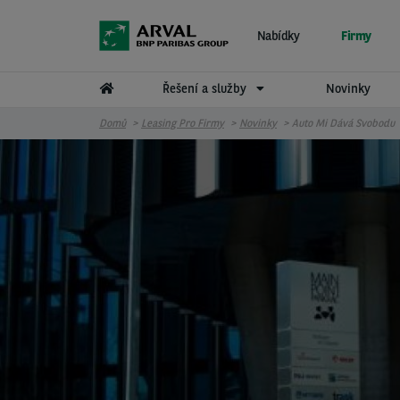
Přejít k hlavnímu obsahu
Nabídky
Firmy
Řešení a služby
Novinky
Domů
Leasing Pro Firmy
Novinky
Auto Mi Dává Svobodu