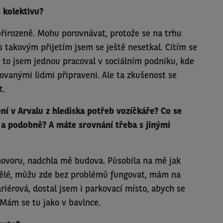
 kolektivu?
přirozeně. Mohu porovnávat, protože se na trhu
 takovým přijetím jsem se ještě nesetkal. Cítím se
 to jsem jednou pracoval v sociálním podniku, kde
ovanými lidmi připraveni. Ale ta zkušenost se
t.
í v Arvalu z hlediska potřeb vozíčkáře? Co se
 a podobně? A máte srovnání třeba s jinými
ovoru, nadchla mě budova. Působila na mě jak
vělé, můžu zde bez problémů fungovat, mám na
riérová, dostal jsem i parkovací místo, abych se
 Mám se tu jako v bavlnce.