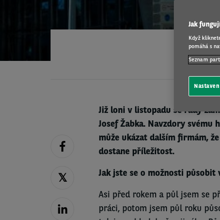
Jak fungu
Když kliknet
pomáhá s nav
Seznam par
Nastaven
Již loni v listopadu se řady za
Josef Žabka. Navzdory svému h
může ukázat dalším firmám, že
dostane příležitost.
Jak jste se o možnosti působit 
Asi před rokem a půl jsem se p
práci, potom jsem půl roku půso