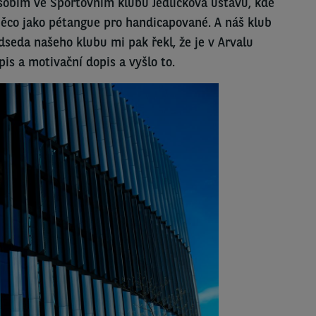
ůsobím ve Sportovním klubu Jedličkova ústavu, kde
 něco jako pétangue pro handicapované. A náš klub
seda našeho klubu mi pak řekl, že je v Arvalu
pis a motivační dopis a vyšlo to.