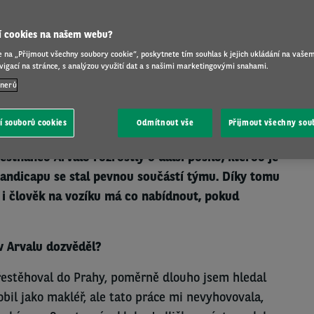
jí cookies na našem webu?
e na „Přijmout všechny soubory cookie“, poskytnete tím souhlas k jejich ukládání na vašem
igací na stránce, s analýzou využití dat a s našimi marketingovými snahami.
ROZHOVOR
12 Apr 2024
tnerů
í souborů cookies
Odmítnout vše
Přijmout všechny sou
městnanců Arvalu rozrostly o další posilu, kterou je
andicapu se stal pevnou součástí týmu. Díky tomu
 i člověk na vozíku má co nabídnout, pokud
v Arvalu dozvěděl?
řestěhoval do Prahy, poměrně dlouho jsem hledal
bil jako makléř, ale tato práce mi nevyhovovala,