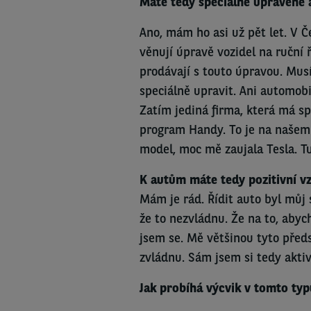
Máte tedy speciálně upravené 
Ano, mám ho asi už pět let. V Č
věnují úpravě vozidel na ruční ř
prodávají s touto úpravou. Musít
speciálně upravit. Ani automobi
Zatím jediná firma, která má sp
program Handy. To je na našem 
model, moc mě zaujala Tesla. T
K autům máte tedy pozitivní v
Mám je rád. Řídit auto byl můj 
že to nezvládnu. Že na to, abych
jsem se. Mě většinou tyto předs
zvládnu. Sám jsem si tedy akti
Jak probíhá výcvik v tomto typ