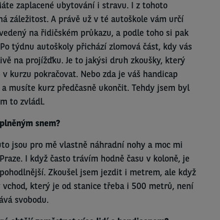
Máte zaplacené ubytování i stravu. I z tohoto
 záležitost. A právě už v té autoškole vám určí
uvedený na řidičském průkazu, a podle toho si pak
Po týdnu autoškoly přichází zlomová část, kdy vás
vě na projížďku. Je to jakýsi druh zkoušky, který
 v kurzu pokračovat. Nebo zda je váš handicap
e a musíte kurz předčasně ukončit. Tehdy jsem byl
m to zvládl.
 splněným snem?
Auto jsou pro mě vlastně náhradní nohy a moc mi
Praze. I když často trávím hodně času v koloně, je
ohodlnější. Zkoušel jsem jezdit i metrem, ale když
vchod, který je od stanice třeba i 500 metrů, není
ává svobodu.