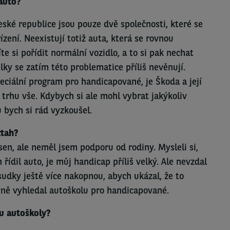
auto?
eské republice jsou pouze dvě společnosti, které se
ízení. Neexistují totiž auta, která se rovnou
e si pořídit normální vozidlo, a to si pak nechat
lky se zatím této problematice příliš nevěnují.
eciální program pro handicapované, je Škoda a její
trhu vše. Kdybych si ale mohl vybrat jakýkoliv
u bych si rád vyzkoušel.
ztah?
sen, ale neměl jsem podporu od rodiny. Mysleli si,
 řídil auto, je můj handicap příliš velký. Ale nevzdal
udky ještě více nakopnou, abych ukázal, že to
vně vyhledal autoškolu pro handicapované.
u autoškoly?