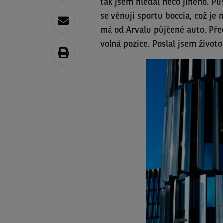
tak jsem hledal něco jiného. P
se věnuji sportu boccia, což je
má od Arvalu půjčené auto. Před
volná pozice. Poslal jsem životo