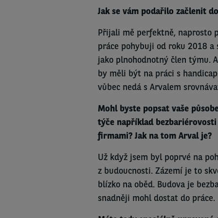
Jak se vám podařilo začlenit do
Přijali mě perfektně, naprosto 
práce pohybuji od roku 2018 a s
jako plnohodnotný člen týmu. A
by měli být na práci s handicap
vůbec nedá s Arvalem srovnáva
Mohl byste popsat vaše působen
týče například bezbariérovosti
firmami? Jak na tom Arval je?
Už když jsem byl poprvé na poh
z budoucnosti. Zázemí je to sk
blízko na oběd. Budova je bezba
snadněji mohl dostat do práce.