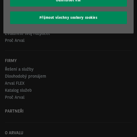
Odmítnout vše
Kontakty
Arval FLEX
Lehká užitková vozidla
Přijmout všechny soubory cookies
Řešení pro malý vozový park
Leasing vs. nákup
Zvládněte svůj rozpočet
Proč Arval
FIRMY
Řešení a služby
Dlouhodobý pronájem
Arval FLEX
Katalog služeb
Proč Arval
PARTNEŘI
O ARVALU