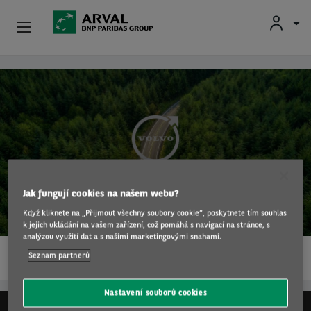
Nabídky
Přejít k hlavnímu obsahu
Firmy
Ojetá Vozidla
Registrace Do Aukcí
Volvo
Jak fungují cookies na našem webu?
Informace Pro Řidiče
Když kliknete na „Přijmout všechny soubory cookie“, poskytnete tím souhlas
k jejich ukládání na vašem zařízení, což pomáhá s navigací na stránce, s
analýzou využití dat a s našimi marketingovými snahami.
1…
Další Produkty
Seznam partnerů
ČÍST DÁL
Kariéra
Nastavení souborů cookies