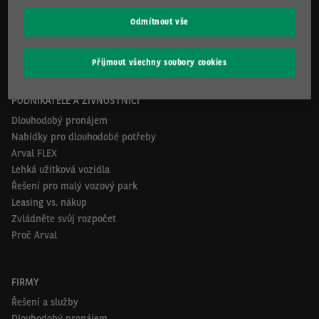
Kontakty
Arval.com
Odmítnout vše
For the many journeys in life
Přijmout všechny soubory cookies
PODNIKATELÉ A ŽIVNOSTNÍCI
Dlouhodobý pronájem
Nabídky pro dlouhodobé potřeby
Arval FLEX
Lehká užitková vozidla
Řešení pro malý vozový park
Leasing vs. nákup
Zvládněte svůj rozpočet
Proč Arval
FIRMY
Řešení a služby
Dlouhodobý pronájem