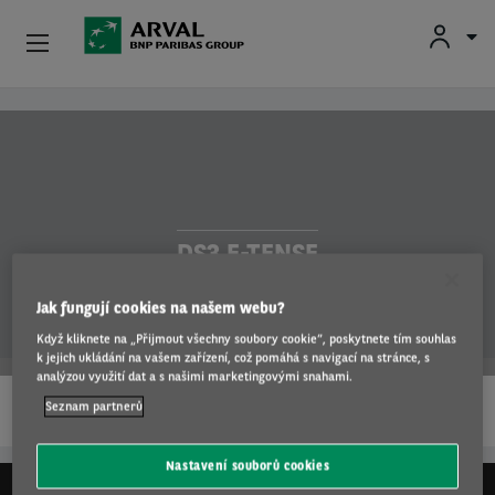
Nabídky
Přejít k hlavnímu obsahu
Firmy
Ojetá Vozidla
DS3 E-TENSE
Registrace Do Aukcí
Jak fungují cookies na našem webu?
Informace Pro Řidiče
Když kliknete na „Přijmout všechny soubory cookie“, poskytnete tím souhlas
k jejich ukládání na vašem zařízení, což pomáhá s navigací na stránce, s
analýzou využití dat a s našimi marketingovými snahami.
…
Další Produkty
Seznam partnerů
ČÍST DÁL
Kariéra
Nastavení souborů cookies