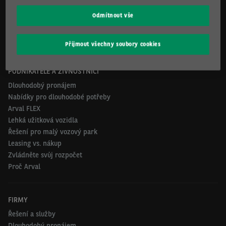
Kontakty
Arval.com
Odmítnout vše
For the many journeys in life
Přijmout všechny soubory cookies
PODNIKATELÉ A ŽIVNOSTNÍCI
Dlouhodobý pronájem
Nabídky pro dlouhodobé potřeby
Arval FLEX
Lehká užitková vozidla
Řešení pro malý vozový park
Leasing vs. nákup
Zvládněte svůj rozpočet
Proč Arval
FIRMY
Řešení a služby
Dlouhodobý pronájem