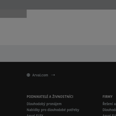
Arval.com
PODNIKATELÉ A ŽIVNOSTNÍCI
FIRMY
Dlouhodobý pronájem
Řešení a
Nabídky pro dlouhodobé potřeby
Dlouhod
Arval FLEX
Arval FL