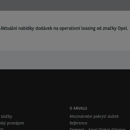
Aktuální nabídky dodávek na operativní leasing od značky Opel.
O ARVALU
 služby
Mezinárodní pokrytí služeb
obý pronájem
Reference
EX
Element - Arval Global Alliance