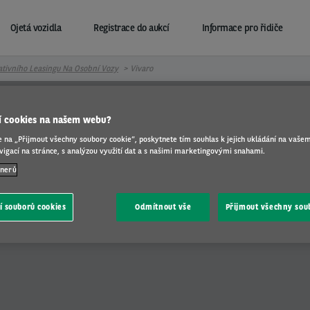
Ojetá vozidla
Registrace do aukcí
Informace pro řidiče
tivního Leasingu Na Osobní Vozy
Vivaro
jí cookies na našem webu?
e na „Přijmout všechny soubory cookie“, poskytnete tím souhlas k jejich ukládání na vašem
igací na stránce, s analýzou využití dat a s našimi marketingovými snahami.
tnerů
í souborů cookies
Odmítnout vše
Přijmout všechny sou
Vivaro