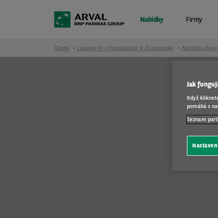
Přejít k hlavnímu obsahu
Nabídky
Firmy
Domů
Leasing Pro Podnikatele A Živnostníky
Nabídka Opera
Jak fungu
Když kliknet
pomáhá s nav
Seznam par
Nastaven