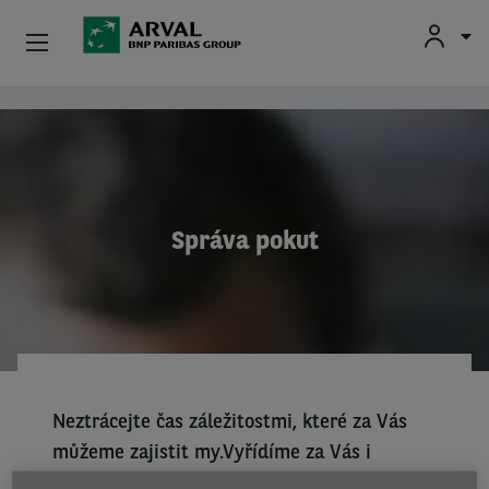
Nabídky
Přejít k hlavnímu obsahu
Firmy
Ojetá Vozidla
Správa pokut
Registrace Do Aukcí
Informace Pro Řidiče
Další Produkty
Neztrácejte čas záležitostmi, které za Vás
Kariéra
můžeme zajistit my.Vyřídíme za Vás i
agendu spojenou s úhradou pokut udělených