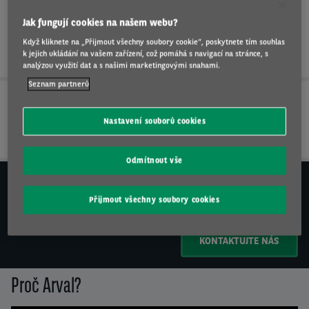
Kontakty
Vašim řidičům za spáchané dopravní
Jak fungují cookies na našem webu?
přestupky.
Když kliknete na „Přijmout všechny soubory cookie“, poskytnete tím souhlas
k jejich ukládání na vašem zařízení, což pomáhá s navigací na stránce, s
analýzou využití dat a s našimi marketingovými snahami.
Seznam partnerů
Správa pokut
Nastavení souborů cookies
Odmítnout vše
POTŘEBUJETE VÍCE INFORMACÍ?
Zavolejte nám na
Přijmout všechny soubory cookies
+420 261 109 011
KONTAKTUJTE NÁS
Proč Arval?