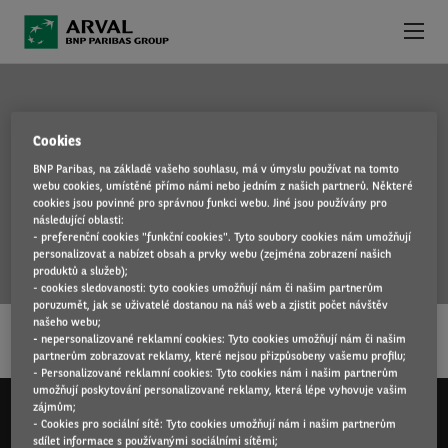
Přejít k hlavnímu obsahu
NABÍDKA VOZIDEL
Cookies
VÝHODY OPERATIVNÍHO LEASINGU
BNP Paribas, na základě vašeho souhlasu, má v úmyslu používat na tomto
TAIGO
webu cookies, umístěné přímo námi nebo jedním z našich partnerů. Některé
PROČ SI VYBRAT ARVAL
cookies jsou povinné pro správnou funkci webu. Jiné jsou používány pro
následující oblasti:
- preferenční cookies "funkční cookies". Tyto soubory cookies nám umožňují
SLUŽBY K LEASINGU
personalizovat a nabízet obsah a prvky webu (zejména zobrazení našich
produktů a služeb);
- cookies sledovanosti: tyto cookies umožňují nám či našim partnerům
…
KONTAKT
poruzumět, jak se uživatelé dostanou na náš web a zjistit počet návštěv
našeho webu;
ČÍST DÁL
- nepersonalizované reklamní cookies: Tyto cookies umožňují nám či našim
NOVINKY
partnerům zobrazovat reklamy, které nejsou přizpůsobeny vašemu profilu;
- Personalizované reklamní cookies: Tyto cookies nám i našim partnerům
umožňují poskytování personalizované reklamy, která lépe vyhovuje vašim
zájmům;
- Cookies pro sociální sítě: Tyto cookies umožňují nám i našim partnerům
sdílet informace s používanými sociálními sítěmi;