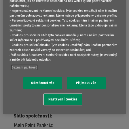
poruzumět, jak se uživatelé dostanou na náš web a zjistit počet návštěv
našeho webu;
Po-Čt: 8:00-17:30
- nepersonalizované reklamní cookies: Tyto cookies umožňují nám či našim
Pá: 8:00-16:00
partnerům zobrazovat reklamy, které nejsou přizpůsobeny vašemu profilu;
- Personalizované reklamní cookies: Tyto cookies nám i našim partnerům
umožňují poskytování personalizované reklamy, která lépe vyhovuje vašim
Jsem dodavatel:
+420 261 109 025
zájmům;
- Cookies pro sociální sítě: Tyto cookies umožňují nám i našim partnerům
Po-Čt: 8:00-17:30
sdílet informace s používanými sociálními sítěmi;
- Cookies pro sdílení obsahu: Tyto cookies umožňují nám i našim partnerům
Pá: 8:00-16:00
zobrazit obsah navštěvovaný na externích stránkách; atd.
. Váš souhlas k nastavení souborů cookies není nezbytně nutný, je svobodný
Mám dotaz:
+420 261 109 011
a může být kdykoliv odvolán.
Seznam partnerů
Po-Čt: 8:00-17:30
Pá: 8:00-16:00
Odmítnout vše
Přijmout vše
Right
column
Nastavení cookies
Adresa
Sídlo společnosti:
Main Point Pankrác