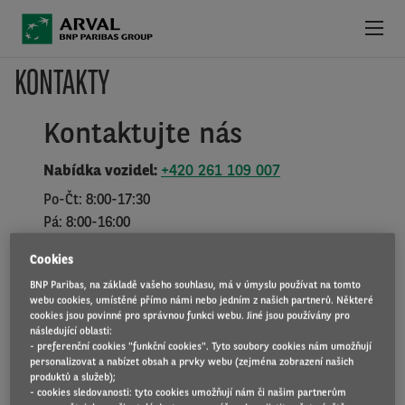
Přejít k hlavnímu obsahu
KONTAKTY
NABÍDKA VOZIDEL
Left
Kontaktujte nás
VÝHODY OPERATIVNÍHO LEASINGU
column
Nabídka vozidel:
+420 261 109 007
PROČ SI VYBRAT ARVAL
Po-Čt: 8:00-17:30
Pá: 8:00-16:00
SLUŽBY K LEASINGU
Cookies
E-mail:
retail@arval.cz
KONTAKT
BNP Paribas, na základě vašeho souhlasu, má v úmyslu používat na tomto
Anebo nám zanechte
kontakt na Vás
a my se Vám
webu cookies, umístěné přímo námi nebo jedním z našich partnerů. Některé
ozveme.
cookies jsou povinné pro správnou funkci webu. Jiné jsou používány pro
NOVINKY
následující oblasti:
- preferenční cookies "funkční cookies". Tyto soubory cookies nám umožňují
personalizovat a nabízet obsah a prvky webu (zejména zobrazení našich
produktů a služeb);
- cookies sledovanosti: tyto cookies umožňují nám či našim partnerům
Jsem řidič:
+420 261 109 109