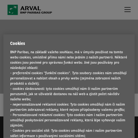
Přejít k hlavnímu obsahu
NABÍDKA VOZIDEL
Cookies
VÝHODY OPERATIVNÍHO LEASINGU
BNP Paribas, na základě vašeho souhlasu, má v úmyslu používat na tomto
SANDERO
webu cookies, umístěné přímo námi nebo jedním z našich partnerů. Některé
PROČ SI VYBRAT ARVAL
cookies jsou povinné pro správnou funkci webu. Jiné jsou používány pro
následující oblasti:
- preferenční cookies "funkční cookies". Tyto soubory cookies nám umožňují
SLUŽBY K LEASINGU
personalizovat a nabízet obsah a prvky webu (zejména zobrazení našich
produktů a služeb);
- cookies sledovanosti: tyto cookies umožňují nám či našim partnerům
…
KONTAKT
poruzumět, jak se uživatelé dostanou na náš web a zjistit počet návštěv
našeho webu;
ČÍST DÁL
- nepersonalizované reklamní cookies: Tyto cookies umožňují nám či našim
NOVINKY
partnerům zobrazovat reklamy, které nejsou přizpůsobeny vašemu profilu;
- Personalizované reklamní cookies: Tyto cookies nám i našim partnerům
umožňují poskytování personalizované reklamy, která lépe vyhovuje vašim
zájmům;
- Cookies pro sociální sítě: Tyto cookies umožňují nám i našim partnerům
sdílet informace s používanými sociálními sítěmi;