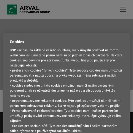
Přejít k hlavnímu obsahu
NABÍDKA VOZIDEL
Cookies
VÝHODY OPERATIVNÍHO LEASINGU
BNP Paribas, na základě vašeho souhlasu, má v úmyslu používat na tomto
I30
webu cookies, umístěné přímo námi nebo jedním z našich partnerů. Některé
PROČ SI VYBRAT ARVAL
cookies jsou povinné pro správnou funkci webu. Jiné jsou používány pro
následující oblasti:
- preferenční cookies "funkční cookies". Tyto soubory cookies nám umožňují
SLUŽBY K LEASINGU
personalizovat a nabízet obsah a prvky webu (zejména zobrazení našich
produktů a služeb);
- cookies sledovanosti: tyto cookies umožňují nám či našim partnerům
…
KONTAKT
poruzumět, jak se uživatelé dostanou na náš web a zjistit počet návštěv
našeho webu;
ČÍST DÁL
- nepersonalizované reklamní cookies: Tyto cookies umožňují nám či našim
NOVINKY
partnerům zobrazovat reklamy, které nejsou přizpůsobeny vašemu profilu;
- Personalizované reklamní cookies: Tyto cookies nám i našim partnerům
umožňují poskytování personalizované reklamy, která lépe vyhovuje vašim
zájmům;
- Cookies pro sociální sítě: Tyto cookies umožňují nám i našim partnerům
sdílet informace s používanými sociálními sítěmi;